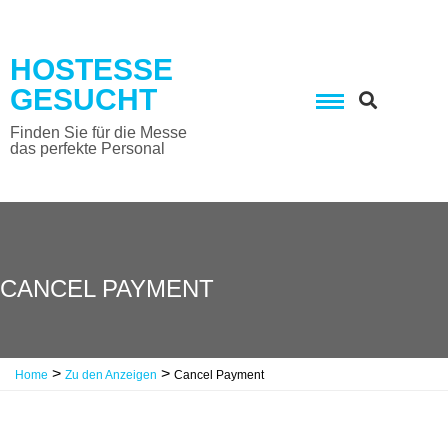
Skip
to
content
HOSTESSE
GESUCHT
Finden Sie für die Messe
das perfekte Personal
CANCEL PAYMENT
>
>
Home
Zu den Anzeigen
Cancel Payment